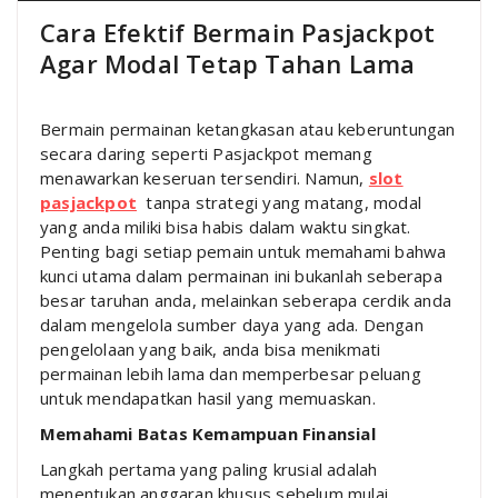
Cara Efektif Bermain Pasjackpot
Agar Modal Tetap Tahan Lama
Bermain permainan ketangkasan atau keberuntungan
secara daring seperti Pasjackpot memang
menawarkan keseruan tersendiri. Namun,
slot
pasjackpot
tanpa strategi yang matang, modal
yang anda miliki bisa habis dalam waktu singkat.
Penting bagi setiap pemain untuk memahami bahwa
kunci utama dalam permainan ini bukanlah seberapa
besar taruhan anda, melainkan seberapa cerdik anda
dalam mengelola sumber daya yang ada. Dengan
pengelolaan yang baik, anda bisa menikmati
permainan lebih lama dan memperbesar peluang
untuk mendapatkan hasil yang memuaskan.
Memahami Batas Kemampuan Finansial
Langkah pertama yang paling krusial adalah
menentukan anggaran khusus sebelum mulai