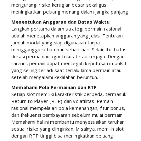
mengurangi risiko kerugian besar sekaligus
meningkatkan peluang menang dalam jangka panjang.
Menentukan Anggaran dan Batas Waktu
Langkah pertama dalam strategi bermain rasional
adalah menetapkan anggaran yang jelas. Tentukan
jumlah modal yang siap digunakan tanpa
mengganggu kebutuhan sehari-hari. Selain itu, batasi
durasi permainan agar fokus tetap terjaga. Dengan
cara ini, pemain dapat mencegah keputusan impulsif
yang sering terjadi saat terlalu lama bermain atau
setelah mengalami kekalahan beruntun.
Memahami Pola Permainan dan RTP
Setiap slot memiliki karakteristik berbeda, termasuk
Return to Player (RTP) dan volatilitas. Pemain
rasional mempelajari pola kemenangan, fitur bonus,
dan frekuensi pembayaran sebelum mulai bermain.
Memahami hal ini membantu menyesuaikan taruhan
sesuai risiko yang diinginkan. Misalnya, memilih slot
dengan RTP tinggi bisa meningkatkan peluang