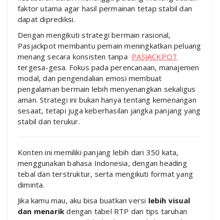
faktor utama agar hasil permainan tetap stabil dan
dapat diprediksi.
Dengan mengikuti strategi bermain rasional,
Pasjackpot membantu pemain meningkatkan peluang
menang secara konsisten tanpa
PASJACKPOT
tergesa-gesa. Fokus pada perencanaan, manajemen
modal, dan pengendalian emosi membuat
pengalaman bermain lebih menyenangkan sekaligus
aman. Strategi ini bukan hanya tentang kemenangan
sesaat, tetapi juga keberhasilan jangka panjang yang
stabil dan terukur.
Konten ini memiliki panjang lebih dari 350 kata,
menggunakan bahasa Indonesia, dengan heading
tebal dan terstruktur, serta mengikuti format yang
diminta.
Jika kamu mau, aku bisa buatkan versi
lebih visual
dan menarik
dengan tabel RTP dan tips taruhan