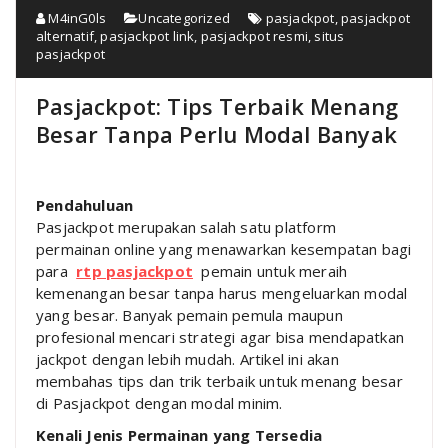
M4inG0ls
Uncategorized
pasjackpot
,
pasjackpot
alternatif
,
pasjackpot link
,
pasjackpot resmi
,
situs
pasjackpot
Pasjackpot: Tips Terbaik Menang
Besar Tanpa Perlu Modal Banyak
Pendahuluan
Pasjackpot merupakan salah satu platform
permainan online yang menawarkan kesempatan bagi
para
rtp pasjackpot
pemain untuk meraih
kemenangan besar tanpa harus mengeluarkan modal
yang besar. Banyak pemain pemula maupun
profesional mencari strategi agar bisa mendapatkan
jackpot dengan lebih mudah. Artikel ini akan
membahas tips dan trik terbaik untuk menang besar
di Pasjackpot dengan modal minim.
Kenali Jenis Permainan yang Tersedia