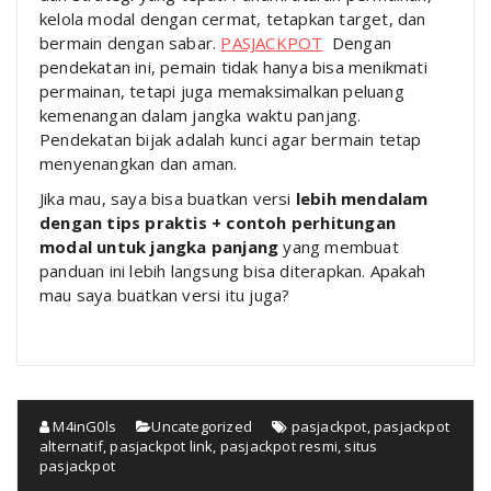
kelola modal dengan cermat, tetapkan target, dan
bermain dengan sabar.
PASJACKPOT
Dengan
pendekatan ini, pemain tidak hanya bisa menikmati
permainan, tetapi juga memaksimalkan peluang
kemenangan dalam jangka waktu panjang.
Pendekatan bijak adalah kunci agar bermain tetap
menyenangkan dan aman.
Jika mau, saya bisa buatkan versi
lebih mendalam
dengan tips praktis + contoh perhitungan
modal untuk jangka panjang
yang membuat
panduan ini lebih langsung bisa diterapkan. Apakah
mau saya buatkan versi itu juga?
M4inG0ls
Uncategorized
pasjackpot
,
pasjackpot
alternatif
,
pasjackpot link
,
pasjackpot resmi
,
situs
pasjackpot