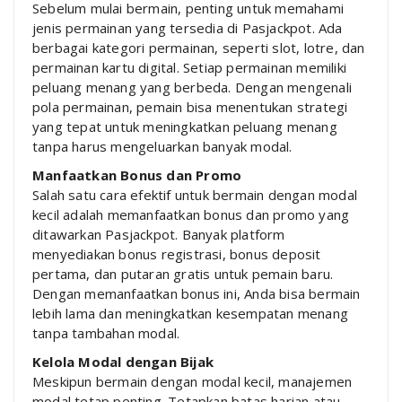
Sebelum mulai bermain, penting untuk memahami
jenis permainan yang tersedia di Pasjackpot. Ada
berbagai kategori permainan, seperti slot, lotre, dan
permainan kartu digital. Setiap permainan memiliki
peluang menang yang berbeda. Dengan mengenali
pola permainan, pemain bisa menentukan strategi
yang tepat untuk meningkatkan peluang menang
tanpa harus mengeluarkan banyak modal.
Manfaatkan Bonus dan Promo
Salah satu cara efektif untuk bermain dengan modal
kecil adalah memanfaatkan bonus dan promo yang
ditawarkan Pasjackpot. Banyak platform
menyediakan bonus registrasi, bonus deposit
pertama, dan putaran gratis untuk pemain baru.
Dengan memanfaatkan bonus ini, Anda bisa bermain
lebih lama dan meningkatkan kesempatan menang
tanpa tambahan modal.
Kelola Modal dengan Bijak
Meskipun bermain dengan modal kecil, manajemen
modal tetap penting. Tetapkan batas harian atau