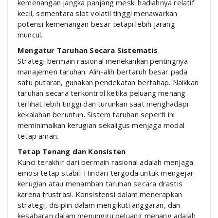
kemenangan jangka panjang meski hadiahnya relatif
kecil, sementara slot volatil tinggi menawarkan
potensi kemenangan besar tetapi lebih jarang
muncul.
Mengatur Taruhan Secara Sistematis
Strategi bermain rasional menekankan pentingnya
manajemen taruhan. Alih-alih bertaruh besar pada
satu putaran, gunakan pendekatan bertahap. Naikkan
taruhan secara terkontrol ketika peluang menang
terlihat lebih tinggi dan turunkan saat menghadapi
kekalahan beruntun. Sistem taruhan seperti ini
meminimalkan kerugian sekaligus menjaga modal
tetap aman.
Tetap Tenang dan Konsisten
Kunci terakhir dari bermain rasional adalah menjaga
emosi tetap stabil. Hindari tergoda untuk mengejar
kerugian atau menambah taruhan secara drastis
karena frustrasi. Konsistensi dalam menerapkan
strategi, disiplin dalam mengikuti anggaran, dan
kesabaran dalam menunggu peluang menang adalah