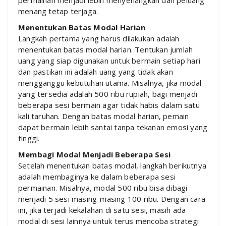
menang tetap terjaga.
Menentukan Batas Modal Harian
Langkah pertama yang harus dilakukan adalah
menentukan batas modal harian. Tentukan jumlah
uang yang siap digunakan untuk bermain setiap hari
dan pastikan ini adalah uang yang tidak akan
mengganggu kebutuhan utama. Misalnya, jika modal
yang tersedia adalah 500 ribu rupiah, bagi menjadi
beberapa sesi bermain agar tidak habis dalam satu
kali taruhan. Dengan batas modal harian, pemain
dapat bermain lebih santai tanpa tekanan emosi yang
tinggi.
Membagi Modal Menjadi Beberapa Sesi
Setelah menentukan batas modal, langkah berikutnya
adalah membaginya ke dalam beberapa sesi
permainan. Misalnya, modal 500 ribu bisa dibagi
menjadi 5 sesi masing-masing 100 ribu. Dengan cara
ini, jika terjadi kekalahan di satu sesi, masih ada
modal di sesi lainnya untuk terus mencoba strategi