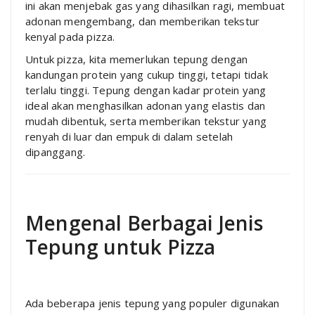
ini akan menjebak gas yang dihasilkan ragi, membuat
adonan mengembang, dan memberikan tekstur
kenyal pada pizza.
Untuk pizza, kita memerlukan tepung dengan
kandungan protein yang cukup tinggi, tetapi tidak
terlalu tinggi. Tepung dengan kadar protein yang
ideal akan menghasilkan adonan yang elastis dan
mudah dibentuk, serta memberikan tekstur yang
renyah di luar dan empuk di dalam setelah
dipanggang.
Mengenal Berbagai Jenis
Tepung untuk Pizza
Ada beberapa jenis tepung yang populer digunakan