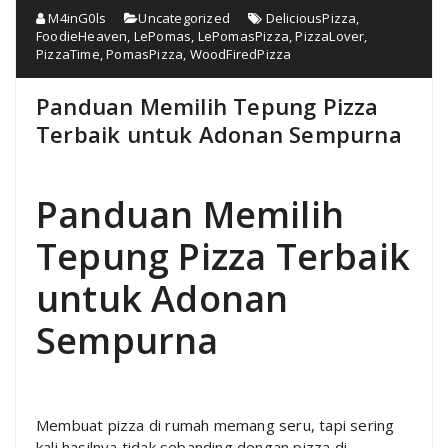
M4inG0ls
Uncategorized
DeliciousPizza
,
FoodieHeaven
,
LePomas
,
LePomasPizza
,
PizzaLover
,
PizzaTime
,
PomasPizza
,
WoodFiredPizza
Panduan Memilih Tepung Pizza
Terbaik untuk Adonan Sempurna
Panduan Memilih
Tepung Pizza Terbaik
untuk Adonan
Sempurna
Membuat pizza di rumah memang seru, tapi sering
kali hasilnya tidak sebanding dengan pizza di