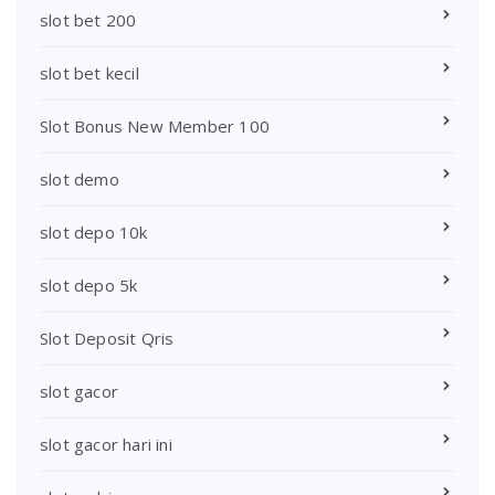
slot bet 200
slot bet kecil
Slot Bonus New Member 100
slot demo
slot depo 10k
slot depo 5k
Slot Deposit Qris
slot gacor
slot gacor hari ini