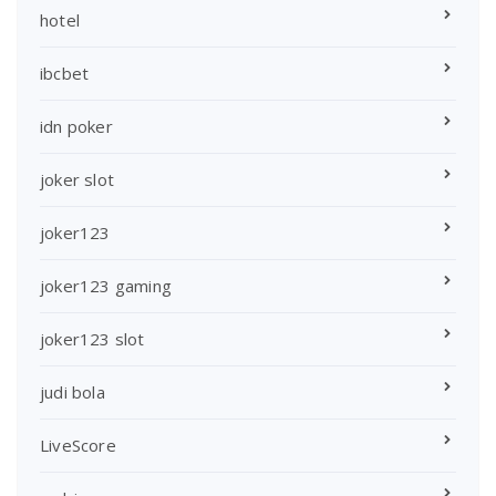
hotel
ibcbet
idn poker
joker slot
joker123
joker123 gaming
joker123 slot
judi bola
LiveScore