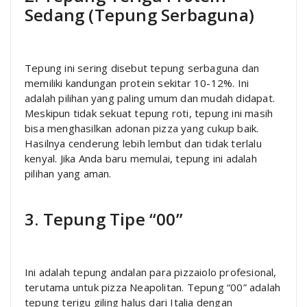
Sedang (Tepung Serbaguna)
Tepung ini sering disebut tepung serbaguna dan
memiliki kandungan protein sekitar 10-12%. Ini
adalah pilihan yang paling umum dan mudah didapat.
Meskipun tidak sekuat tepung roti, tepung ini masih
bisa menghasilkan adonan pizza yang cukup baik.
Hasilnya cenderung lebih lembut dan tidak terlalu
kenyal. Jika Anda baru memulai, tepung ini adalah
pilihan yang aman.
3. Tepung Tipe “00”
Ini adalah tepung andalan para pizzaiolo profesional,
terutama untuk pizza Neapolitan. Tepung “00” adalah
tepung terigu giling halus dari Italia dengan