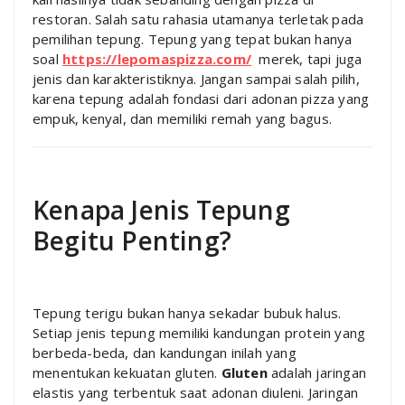
restoran. Salah satu rahasia utamanya terletak pada
pemilihan tepung. Tepung yang tepat bukan hanya
soal
https://lepomaspizza.com/
merek, tapi juga
jenis dan karakteristiknya. Jangan sampai salah pilih,
karena tepung adalah fondasi dari adonan pizza yang
empuk, kenyal, dan memiliki remah yang bagus.
Kenapa Jenis Tepung
Begitu Penting?
Tepung terigu bukan hanya sekadar bubuk halus.
Setiap jenis tepung memiliki kandungan protein yang
berbeda-beda, dan kandungan inilah yang
menentukan kekuatan gluten.
Gluten
adalah jaringan
elastis yang terbentuk saat adonan diuleni. Jaringan