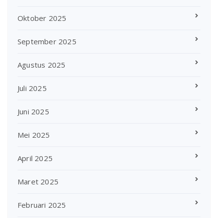
Oktober 2025
September 2025
Agustus 2025
Juli 2025
Juni 2025
Mei 2025
April 2025
Maret 2025
Februari 2025