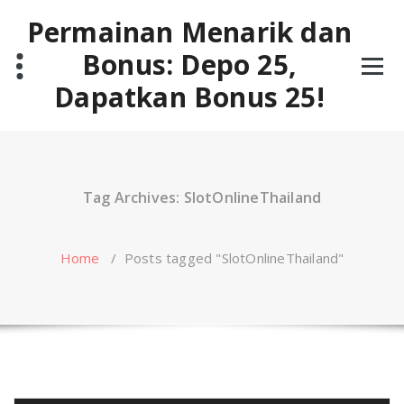
Skip
Permainan Menarik dan
to
content
Bonus: Depo 25,
Dapatkan Bonus 25!
Tag Archives: SlotOnlineThailand
Home
/
Posts tagged "SlotOnlineThailand"