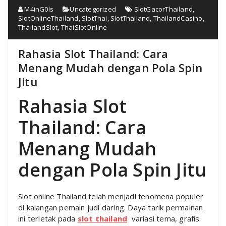
M4inG0ls
Uncategorized
SlotGacorThailand
,
SlotOnlineThailand
,
SlotThai
,
SlotThailand
,
ThailandCasino
,
ThailandSlot
,
ThaiSlotOnline
Rahasia Slot Thailand: Cara
Menang Mudah dengan Pola Spin
Jitu
Rahasia Slot
Thailand: Cara
Menang Mudah
dengan Pola Spin Jitu
Slot online Thailand telah menjadi fenomena populer
di kalangan pemain judi daring. Daya tarik permainan
ini terletak pada
slot thailand
variasi tema, grafis