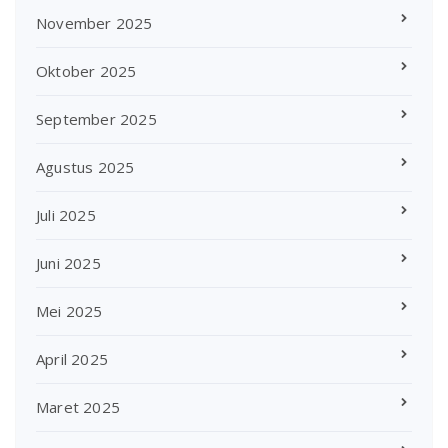
November 2025
Oktober 2025
September 2025
Agustus 2025
Juli 2025
Juni 2025
Mei 2025
April 2025
Maret 2025