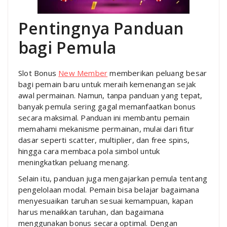
Pentingnya Panduan
bagi Pemula
Slot Bonus
New Member
memberikan peluang besar
bagi pemain baru untuk meraih kemenangan sejak
awal permainan. Namun, tanpa panduan yang tepat,
banyak pemula sering gagal memanfaatkan bonus
secara maksimal. Panduan ini membantu pemain
memahami mekanisme permainan, mulai dari fitur
dasar seperti scatter, multiplier, dan free spins,
hingga cara membaca pola simbol untuk
meningkatkan peluang menang.
Selain itu, panduan juga mengajarkan pemula tentang
pengelolaan modal. Pemain bisa belajar bagaimana
menyesuaikan taruhan sesuai kemampuan, kapan
harus menaikkan taruhan, dan bagaimana
menggunakan bonus secara optimal. Dengan