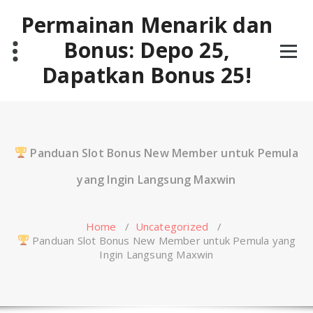
Skip
Permainan Menarik dan
to
content
Bonus: Depo 25,
Dapatkan Bonus 25!
Panduan Slot Bonus New Member untuk Pemula
yang Ingin Langsung Maxwin
Home
/
Uncategorized
/
Panduan Slot Bonus New Member untuk Pemula yang
Ingin Langsung Maxwin