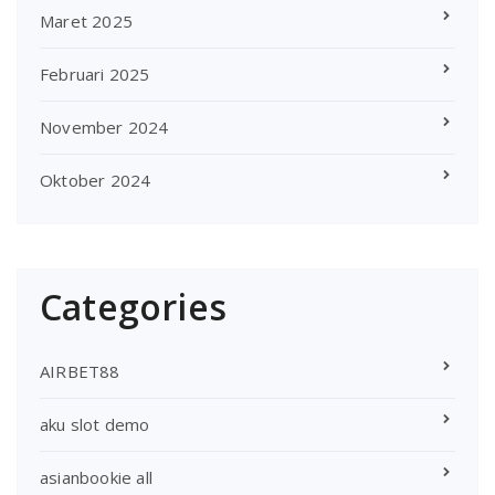
Maret 2025
Februari 2025
November 2024
Oktober 2024
Categories
AIRBET88
aku slot demo
asianbookie all