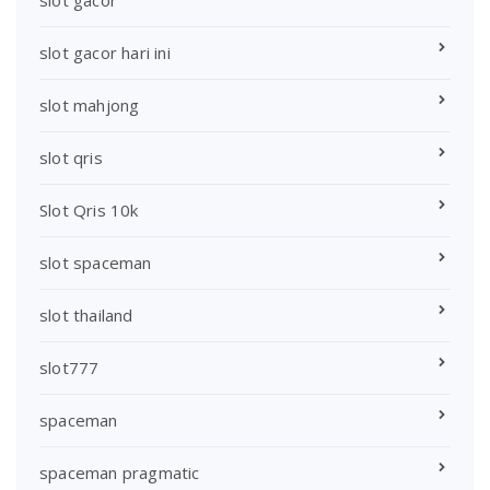
slot gacor hari ini
slot mahjong
slot qris
Slot Qris 10k
slot spaceman
slot thailand
slot777
spaceman
spaceman pragmatic