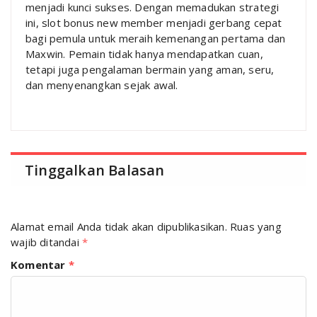
menjadi kunci sukses. Dengan memadukan strategi
ini, slot bonus new member menjadi gerbang cepat
bagi pemula untuk meraih kemenangan pertama dan
Maxwin. Pemain tidak hanya mendapatkan cuan,
tetapi juga pengalaman bermain yang aman, seru,
dan menyenangkan sejak awal.
Tinggalkan Balasan
Alamat email Anda tidak akan dipublikasikan.
Ruas yang
wajib ditandai
*
Komentar
*