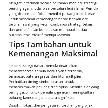
Mengatur taruhan secara bertahap menjadi strategi
penting agar modal bisa bertahan lebih lama. Pemula
yang disiplin dan fokus memiliki peluang lebih besar
untuk mencapai kemenangan besar bahkan dari
taruhan awal yang kecil. Kombinasi strategi teknis
dan pemanfaatan bonus akan membuat setiap
putaran lebih efektif menuju Maxwin.
Tips Tambahan untuk
Kemenangan Maksimal
Selain strategi dasar, pemula disarankan
memanfaatkan semua bonus yang tersedia,
termasuk putaran gratis dan fitur multiplier.
Perhatikan timing simbol scatter untuk
memaksimalkan peluang free spins. Memilih slot yang
paling gacor untuk pemula juga akan meningkatkan
peluang kemenangan secara signifikan.
Disiplin, fokus, dan pengaturan taruhan yang bijak