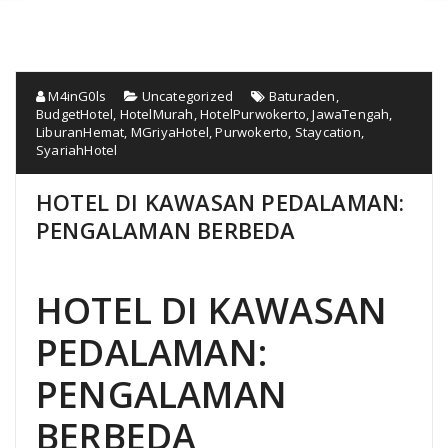
M4inG0ls
Uncategorized
Baturaden
,
BudgetHotel
,
HotelMurah
,
HotelPurwokerto
,
JawaTengah
,
LiburanHemat
,
MGriyaHotel
,
Purwokerto
,
Staycation
,
SyariahHotel
HOTEL DI KAWASAN PEDALAMAN:
PENGALAMAN BERBEDA
HOTEL DI KAWASAN
PEDALAMAN:
PENGALAMAN
BERBEDA