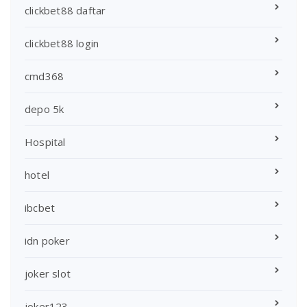
clickbet88 daftar
clickbet88 login
cmd368
depo 5k
Hospital
hotel
ibcbet
idn poker
joker slot
joker123