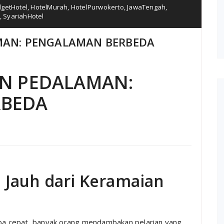
getHotel
,
HotelMurah
,
HotelPurwokerto
,
JawaTengah
,
,
SyariahHotel
MAN: PENGALAMAN BERBEDA
AN PEDALAMAN:
RBEDA
 Jauh dari Keramaian
erba cepat, banyak orang mendambakan pelarian yang