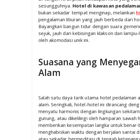
sesungguhnya.
Hotel di kawasan pedalama
bukan sekadar tempat menginap, melainkan
h
pengalaman liburan yang jauh berbeda dari hote
Bayangkan bangun tidur dengan suara gemerici
sejuk, jauh dari kebisingan klakson dan lampu-
oleh akomodasi unik ini.
Suasana yang Menyega
Alam
Salah satu daya tarik utama hotel pedalaman 
alam. Seringkali, hotel-hotel ini dirancang de
menyatu harmonis dengan lingkungan sekitarny
gunung, atau dikelilingi oleh hamparan sawah 
memberikan kesempatan langka untuk benar
menghabiskan waktu dengan berjalan santai di
atau sekadar bermeditasi di tengah ketenang