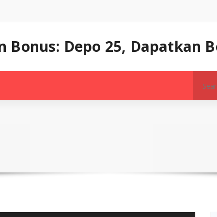
 Bonus: Depo 25, Dapatkan B
Search
for: