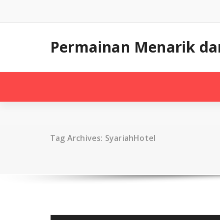
Skip
to
content
Permainan Menarik dan
Tag Archives: SyariahHotel