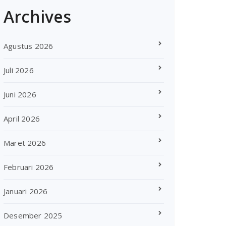
Archives
Agustus 2026
Juli 2026
Juni 2026
April 2026
Maret 2026
Februari 2026
Januari 2026
Desember 2025