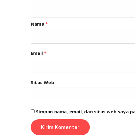
Nama
*
Email
*
Situs Web
Simpan nama, email, dan situs web saya p