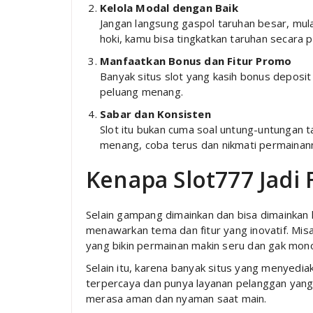
Kelola Modal dengan Baik
Jangan langsung gaspol taruhan besar, mula
hoki, kamu bisa tingkatkan taruhan secara p
Manfaatkan Bonus dan Fitur Promo
Banyak situs slot yang kasih bonus deposi
peluang menang.
Sabar dan Konsisten
Slot itu bukan cuma soal untung-untungan t
menang, coba terus dan nikmati permainan
Kenapa Slot777 Jadi
Selain gampang dimainkan dan bisa dimainkan 
menawarkan tema dan fitur yang inovatif. Misal
yang bikin permainan makin seru dan gak mon
Selain itu, karena banyak situs yang menyedi
terpercaya dan punya layanan pelanggan yang o
merasa aman dan nyaman saat main.