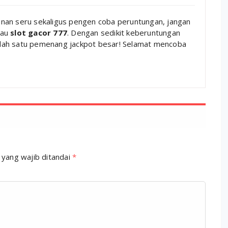
nan seru sekaligus pengen coba peruntungan, jangan
tau
slot gacor 777
. Dengan sedikit keberuntungan
 salah satu pemenang jackpot besar! Selamat mencoba
 yang wajib ditandai
*