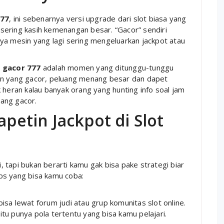
777
, ini sebenarnya versi upgrade dari slot biasa yang
g sering kasih kemenangan besar. “Gacor” sendiri
tinya mesin yang lagi sering mengeluarkan jackpot atau
t gacor 777
adalah momen yang ditunggu-tunggu
in yang gacor, peluang menang besar dan dapet
 heran kalau banyak orang yang hunting info soal jam
yang gacor.
apetin Jackpot di Slot
 tapi bukan berarti kamu gak bisa pake strategi biar
ps yang bisa kamu coba:
bisa lewat forum judi atau grup komunitas slot online.
itu punya pola tertentu yang bisa kamu pelajari.