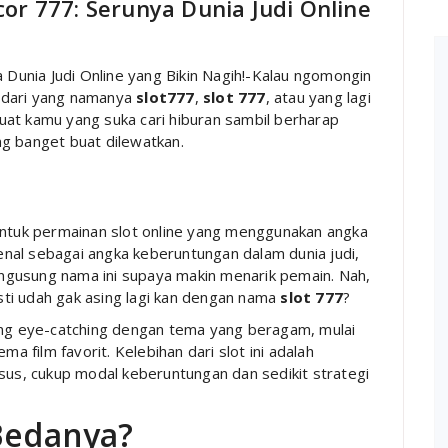
acor 777: Serunya Dunia Judi Online
a Dunia Judi Online yang Bikin Nagih!-Kalau ngomongin
uh dari yang namanya
slot777
,
slot 777
, atau yang lagi
Buat kamu yang suka cari hiburan sambil berharap
ang banget buat dilewatkan.
ntuk permainan slot online yang menggunakan angka
kenal sebagai angka keberuntungan dalam dunia judi,
ngusung nama ini supaya makin menarik pemain. Nah,
asti udah gak asing lagi kan dengan nama
slot 777
?
yang eye-catching dengan tema yang beragam, mulai
ma film favorit. Kelebihan dari slot ini adalah
usus, cukup modal keberuntungan dan sedikit strategi
 Bedanya?