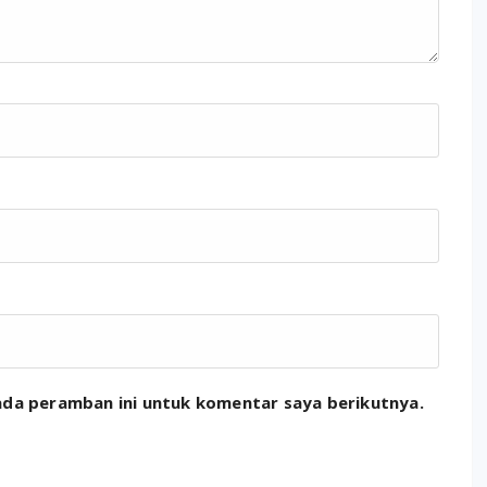
ada peramban ini untuk komentar saya berikutnya.