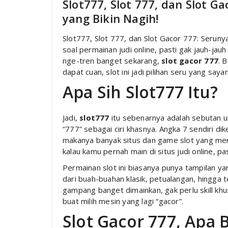
Slot777, Slot 777, dan Slot G
yang Bikin Nagih!
Slot777, Slot 777, dan Slot Gacor 777: Seruny
soal permainan judi online, pasti gak jauh-ja
nge-tren banget sekarang,
slot gacor 777
. 
dapat cuan, slot ini jadi pilihan seru yang say
Apa Sih Slot777 Itu?
Jadi,
slot777
itu sebenarnya adalah sebutan u
“777” sebagai ciri khasnya. Angka 7 sendiri di
makanya banyak situs dan game slot yang me
kalau kamu pernah main di situs judi online, p
Permainan slot ini biasanya punya tampilan 
dari buah-buahan klasik, petualangan, hingga te
gampang banget dimainkan, gak perlu skill kh
buat milih mesin yang lagi “gacor”.
Slot Gacor 777, Apa