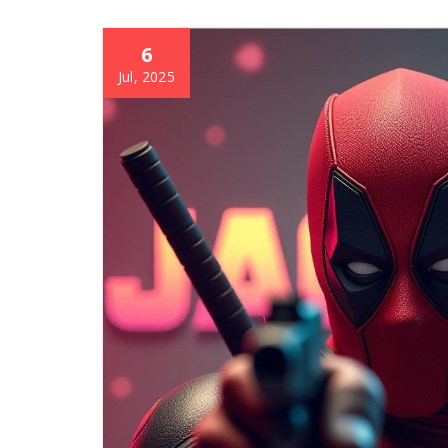
6
Jul, 2025