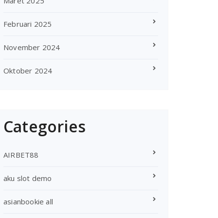
Maret 2025
Februari 2025
November 2024
Oktober 2024
Categories
AIRBET88
aku slot demo
asianbookie all