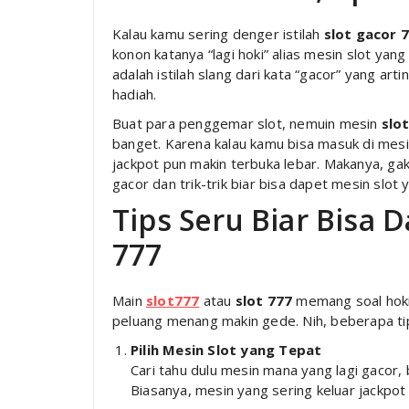
Kalau kamu sering denger istilah
slot gacor 
konon katanya “lagi hoki” alias mesin slot yan
adalah istilah slang dari kata “gacor” yang ar
hadiah.
Buat para penggemar slot, nemuin mesin
slo
banget. Karena kalau kamu bisa masuk di mes
jackpot pun makin terbuka lebar. Makanya, gak
gacor dan trik-trik biar bisa dapet mesin slot 
Tips Seru Biar Bisa D
777
Main
slot777
atau
slot 777
memang soal hoki,
peluang menang makin gede. Nih, beberapa ti
Pilih Mesin Slot yang Tepat
Cari tahu dulu mesin mana yang lagi gacor, 
Biasanya, mesin yang sering keluar jackpot 