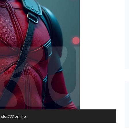
,
slot777 online