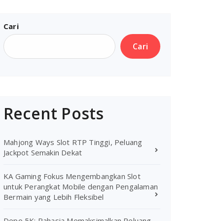
Cari
Cari
Recent Posts
Mahjong Ways Slot RTP Tinggi, Peluang
Jackpot Semakin Dekat
KA Gaming Fokus Mengembangkan Slot
untuk Perangkat Mobile dengan Pengalaman
Bermain yang Lebih Fleksibel
Depo 5K: Rahasia Memaksimalkan Peluang