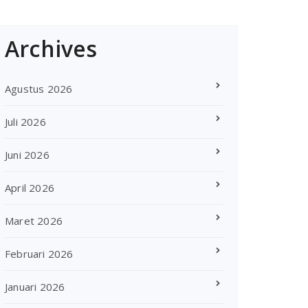
Archives
Agustus 2026
Juli 2026
Juni 2026
April 2026
Maret 2026
Februari 2026
Januari 2026