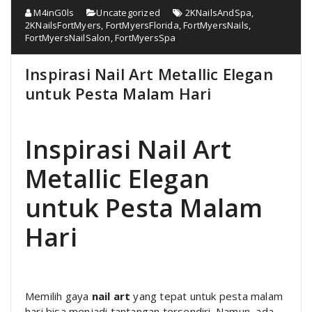
M4inG0ls
Uncategorized
2KNailsAndSpa
,
2KNailsFortMyers
,
FortMyersFlorida
,
FortMyersNails
,
FortMyersNailSalon
,
FortMyersSpa
Inspirasi Nail Art Metallic Elegan
untuk Pesta Malam Hari
Inspirasi Nail Art
Metallic Elegan
untuk Pesta Malam
Hari
Memilih gaya
nail art
yang tepat untuk pesta malam
hari bisa menjadi tantangan tersendiri. Namun, ada