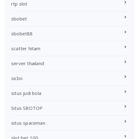
rtp slot
sbobet
sbobet88
scatter hitam
server thailand
sicbo
situs judi bola
Situs SBOTOP
situs spaceman
slot bet 100