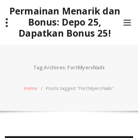
Skip
Permainan Menarik dan
to
content
Bonus: Depo 25,
Dapatkan Bonus 25!
Tag Archives: FortMyersNails
Home
/
Posts tagged "FortMyersNails"