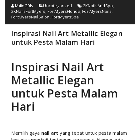
M4inG0ls
Uncategorized
2KNailsAndSpa
,
2KNailsFortMyers
,
FortMyersFlorida
,
FortMyersNails
,
FortMyersNailSalon
,
FortMyersSpa
Inspirasi Nail Art Metallic Elegan
untuk Pesta Malam Hari
Inspirasi Nail Art
Metallic Elegan
untuk Pesta Malam
Hari
Memilih gaya
nail art
yang tepat untuk pesta malam
hari bisa menjadi tantangan tersendiri. Namun, ada