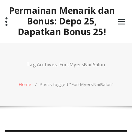
Skip
Permainan Menarik dan
to
content
Bonus: Depo 25,
Dapatkan Bonus 25!
Tag Archives: FortMyersNailSalon
Home
/
Posts tagged "FortMyersNailSalon"