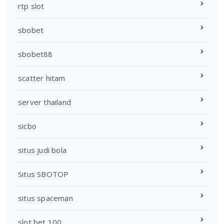
rtp slot
sbobet
sbobet88
scatter hitam
server thailand
sicbo
situs judi bola
Situs SBOTOP
situs spaceman
slot bet 100